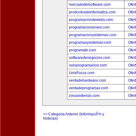
mercadodelsoftware.com
Ofer
productosdeinformatica.com
Ofer
programaciondewebs.com
Ofer
programacionenred.com
Ofer
programacionysistemas.com
Ofer
programasysistemas.com
Ofer
programate.com
Ofer
softwaredenegocios.com
Ofer
soloprogramacion.com
Ofer
UnixFocus.com
Ofer
ventadehardware.com
Ofer
ventadeprogramas.com
Ofer
zonasistemas.com
Ofer
<< Categoria Anterior (InformaciÃ³n y
Noticias)