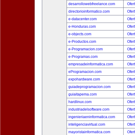
desarrollowebfreelance.com
Ofer
directorioinformatico.com
Ofer
e-datacenter.com
Ofer
e-Honduras.com
Ofer
e-objects.com
Ofer
e-Productos.com
Ofer
e-Programacion.com
Ofer
e-Programas.com
Ofer
empresadeinformatica.com
Ofer
eProgramacion.com
Ofer
expohardware.com
Ofer
guiadeprogramacion.com
Ofer
guiaitapema.com
Ofer
hardlinux.com
Ofer
industriadelsoftware.com
Ofer
ingenieriaeninformatica.com
Ofer
inteligenciavirtual.com
Ofer
mayoristainformatica.com
Ofer