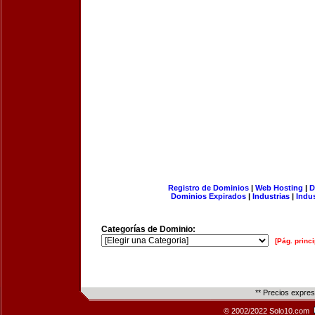
Registro de Dominios
|
Web Hosting
|
D
Dominios Expirados
|
Industrias
|
Indu
Categorías de Dominio:
[Pág. princi
** Precios expre
© 2002/2022 Solo10.com