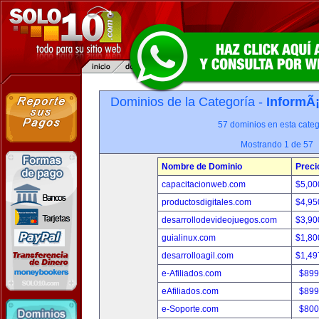
Dominios de la Categoría -
InformÃ¡
57 dominios en esta categ
Mostrando 1 de 57
Nombre de Dominio
Preci
capacitacionweb.com
$5,00
productosdigitales.com
$4,95
desarrollodevideojuegos.com
$3,90
guialinux.com
$1,80
desarrolloagil.com
$1,49
e-Afiliados.com
$899
eAfiliados.com
$899
e-Soporte.com
$800