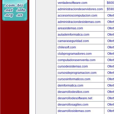
ventadesoftware.com
$600
administraciondeservidores.com
$590
accesorioscomputacion.com
Ofer
administraciondesistemas.com
Ofer
areasistemas.com
Ofer
auladeinformatica.com
Ofer
camaraseguridad.com
Ofer
chilesoft.com
Ofer
clubprogramadores.com
Ofer
computadorasenventa.com
Ofer
cursodesistemas.com
Ofer
cursosdeprogramacion.com
Ofer
cursosinformaticos.com
Ofer
deinformatica.com
Ofer
desarrollodesitios.com
Ofer
desarrollodesoftware.net
Ofer
desarrollosagiles.com
Ofer
desarrollosistemas.com
Ofer