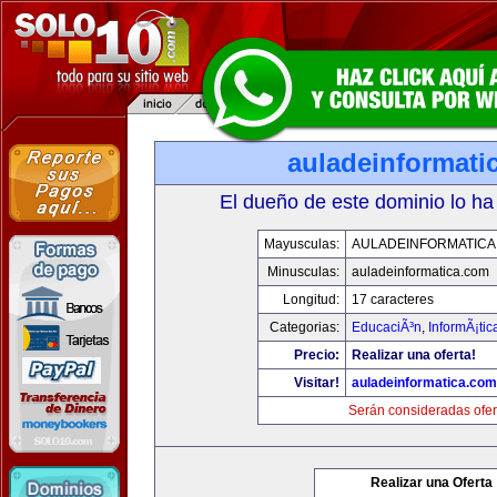
auladeinformati
El dueño de este dominio lo ha
Mayusculas:
AULADEINFORMATICA
Minusculas:
auladeinformatica.com
Longitud:
17 caracteres
Categorias:
EducaciÃ³n
,
InformÃ¡ti
Precio:
Realizar una oferta!
Visitar!
auladeinformatica.com
Serán consideradas ofer
Realizar una Oferta