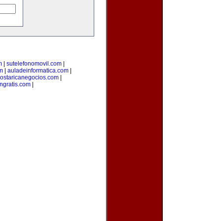
m
|
sutelefonomovil.com
|
m
|
auladeinformatica.com
|
ostaricanegocios.com
|
ngratis.com
|