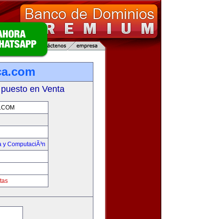
ca.com
 puesto en Venta
.COM
ca y ComputaciÃ³n
tas