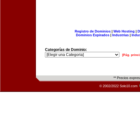
Registro de Dominios
|
Web Hosting
|
D
Dominios Expirados
|
Industrias
|
Indu
Categorías de Dominio:
[Pág. princi
** Precios expre
© 2002/2022 Solo10.com