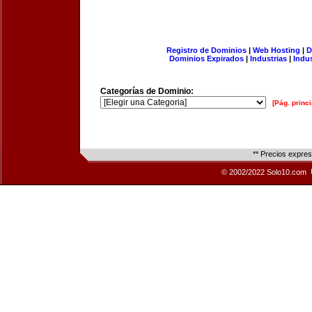
Registro de Dominios
|
Web Hosting
|
D
Dominios Expirados
|
Industrias
|
Indu
Categorías de Dominio:
[Pág. princi
** Precios expre
© 2002/2022 Solo10.com