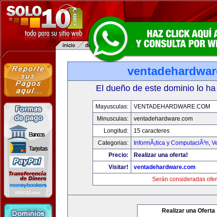
ventadehardwa
El dueño de este dominio lo ha
Mayusculas:
VENTADEHARDWARE.COM
Minusculas:
ventadehardware.com
Longitud:
15 caracteres
Categorias:
InformÃ¡tica y ComputaciÃ³n
,
V
Precio:
Realizar una oferta!
Visitar!
ventadehardware.com
Serán consideradas ofer
Realizar una Oferta