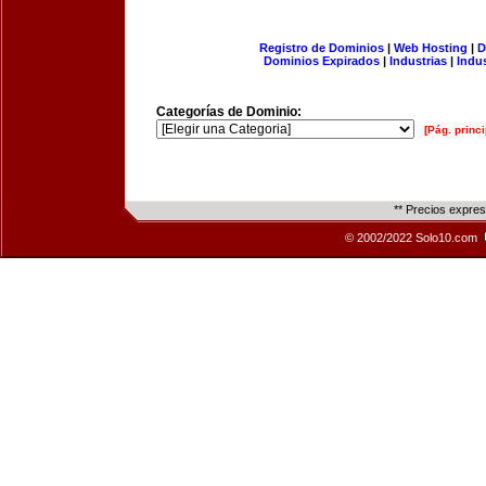
Registro de Dominios
|
Web Hosting
|
D
Dominios Expirados
|
Industrias
|
Indu
Categorías de Dominio:
[Pág. princi
** Precios expre
© 2002/2022 Solo10.com