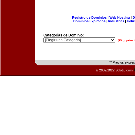
Registro de Dominios
|
Web Hosting
|
D
Dominios Expirados
|
Industrias
|
Indu
Categorías de Dominio:
[Pág. princi
** Precios expre
© 2002/2022 Solo10.com