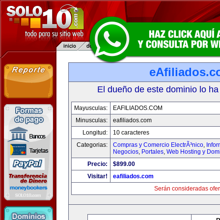
eAfiliados.
El dueño de este dominio lo ha
Mayusculas:
EAFILIADOS.COM
Minusculas:
eafiliados.com
Longitud:
10 caracteres
Categorias:
Compras y Comercio ElectrÃ³nico
,
Info
Negocios
,
Portales
,
Web Hosting y Dom
Precio:
$899.00
Visitar!
eafiliados.com
Serán consideradas ofer