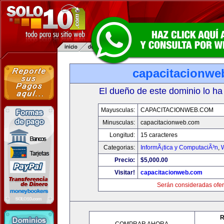
capacitacionwe
El dueño de este dominio lo ha
Mayusculas:
CAPACITACIONWEB.COM
Minusculas:
capacitacionweb.com
Longitud:
15 caracteres
Categorias:
InformÃ¡tica y ComputaciÃ³n
,
Precio:
$5,000.00
Visitar!
capacitacionweb.com
Serán consideradas ofer
R