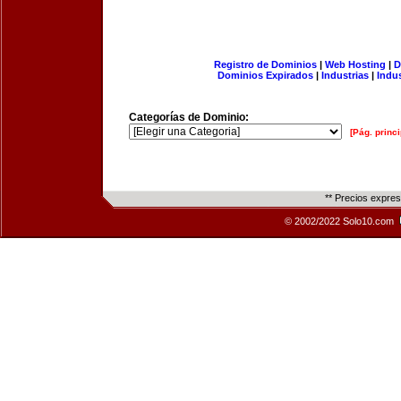
Registro de Dominios
|
Web Hosting
|
D
Dominios Expirados
|
Industrias
|
Indu
Categorías de Dominio:
[Pág. princi
** Precios expre
© 2002/2022 Solo10.com