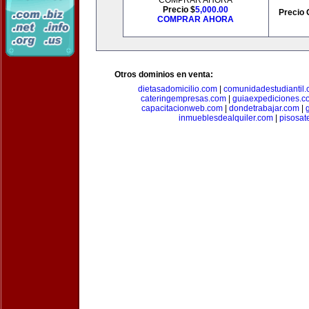
COMPRAR AHORA
Precio $
5,000.00
Precio 
COMPRAR AHORA
Otros dominios en venta:
dietasadomicilio.com
|
comunidadestudiantil
cateringempresas.com
|
guiaexpediciones.c
capacitacionweb.com
|
dondetrabajar.com
|
inmueblesdealquiler.com
|
pisosat