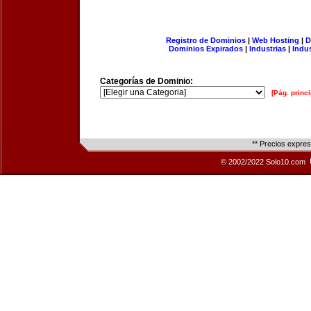
Registro de Dominios
|
Web Hosting
|
D
Dominios Expirados
|
Industrias
|
Indu
Categorías de Dominio:
[Pág. princi
** Precios expre
© 2002/2022 Solo10.com