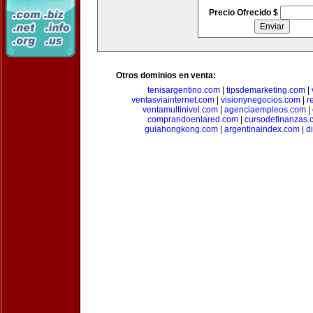
Precio Ofrecido $
Otros dominios en venta:
tenisargentino.com
|
tipsdemarketing.com
|
ventasviainternet.com
|
visionynegocios.com
|
r
ventamultinivel.com
|
agenciaempleos.com
|
comprandoenlared.com
|
cursodefinanzas.
guiahongkong.com
|
argentinaindex.com
|
d