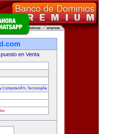
ad.com
 puesto en Venta
 y ComputaciÃ³n
,
TecnologÃ­a
tas