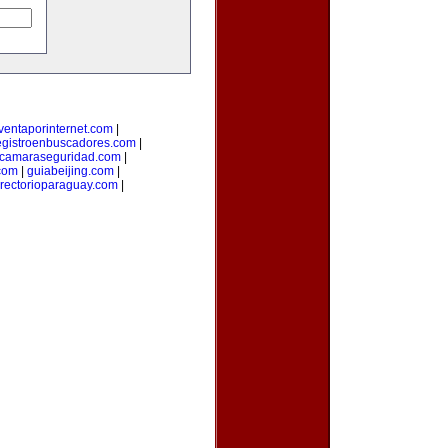
ventaporinternet.com
|
egistroenbuscadores.com
|
camaraseguridad.com
|
com
|
guiabeijing.com
|
irectorioparaguay.com
|