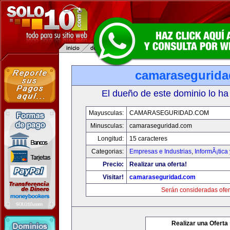
camarasegurid
El dueño de este dominio lo ha
Mayusculas:
CAMARASEGURIDAD.COM
Minusculas:
camaraseguridad.com
Longitud:
15 caracteres
Categorias:
Empresas e Industrias
,
InformÃ¡tica
Precio:
Realizar una oferta!
Visitar!
camaraseguridad.com
Serán consideradas ofer
Realizar una Oferta