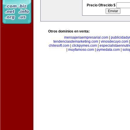
Precio Ofrecido $
Otros dominios en venta:
mensajeriaempresarial.com
|
publicidad
tendenciasdemarketing.com
|
vinosdecuyo.com
chilesoft.com
|
clickpymes.com
|
especialistaennutr
|
muyfamoso.com
|
pymedata.com
|
solo