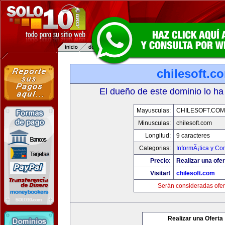
chilesoft.c
El dueño de este dominio lo ha
Mayusculas:
CHILESOFT.COM
Minusculas:
chilesoft.com
Longitud:
9 caracteres
Categorias:
InformÃ¡tica y C
Precio:
Realizar una ofer
Visitar!
chilesoft.com
Serán consideradas ofer
Realizar una Oferta