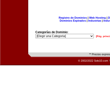
Registro de Dominios
|
Web Hosting
|
D
Dominios Expirados
|
Industrias
|
Indu
Categorías de Dominio:
[Pág. princi
** Precios expre
© 2002/2022 Solo10.com