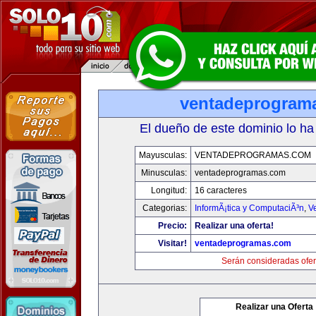
ventadeprogram
El dueño de este dominio lo ha
Mayusculas:
VENTADEPROGRAMAS.COM
Minusculas:
ventadeprogramas.com
Longitud:
16 caracteres
Categorias:
InformÃ¡tica y ComputaciÃ³n
,
V
Precio:
Realizar una oferta!
Visitar!
ventadeprogramas.com
Serán consideradas ofer
Realizar una Oferta