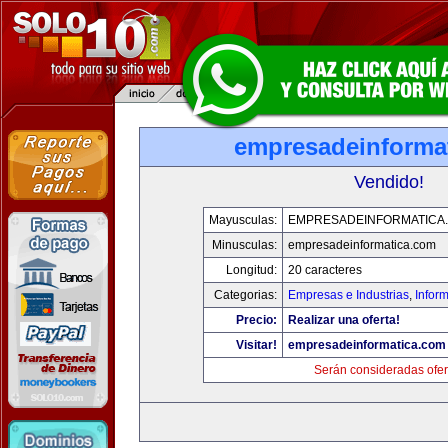
empresadeinforma
Vendido!
Mayusculas:
EMPRESADEINFORMATICA
Minusculas:
empresadeinformatica.com
Longitud:
20 caracteres
Categorias:
Empresas e Industrias
,
Infor
Precio:
Realizar una oferta!
Visitar!
empresadeinformatica.com
Serán consideradas ofer