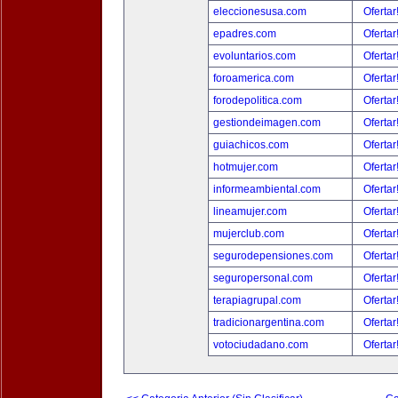
eleccionesusa.com
Ofertar
epadres.com
Ofertar
evoluntarios.com
Ofertar
foroamerica.com
Ofertar
forodepolitica.com
Ofertar
gestiondeimagen.com
Ofertar
guiachicos.com
Ofertar
hotmujer.com
Ofertar
informeambiental.com
Ofertar
lineamujer.com
Ofertar
mujerclub.com
Ofertar
segurodepensiones.com
Ofertar
seguropersonal.com
Ofertar
terapiagrupal.com
Ofertar
tradicionargentina.com
Ofertar
votociudadano.com
Ofertar