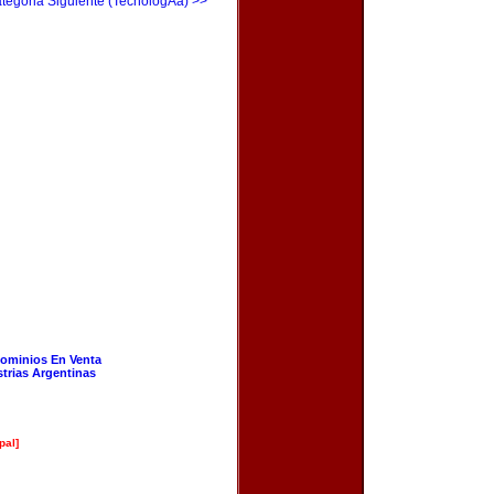
tegoria Siguiente (TecnologÃ­a) >>
ominios En Venta
strias Argentinas
pal]