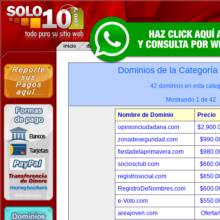
Dominios de la Categoría
42 dominios en esta categ
Mostrando 1 de 42
Nombre de Dominio
Precio
opinionciudadana.com
$2,900.
zonadeseguridad.com
$990.0
fiestadelaprimavera.com
$980.0
sociosclub.com
$660.0
registrosocial.com
$650.0
RegistroDeNombres.com
$600.0
e-Voto.com
$550.0
areajoven.com
Ofertar