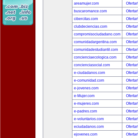
areamujer.com
Ofertar
buscaromance.com
Ofertar
cibercitas.com
Ofertar
clubdeciencias.com
Ofertar
compromisociudadano.com
Ofertar
comunidadargentina.com
Ofertar
comunidadestudiantil.com
Ofertar
concienciaecologica.com
Ofertar
concienciasocial.com
Ofertar
e-ciudadanos.com
Ofertar
e-comunidad.com
Ofertar
e-jovenes.com
Ofertar
e-Mujer.com
Ofertar
e-mujeres.com
Ofertar
e-padres.com
Ofertar
e-voluntarios.com
Ofertar
eciudadanos.com
Ofertar
ejovenes.com
Ofertar