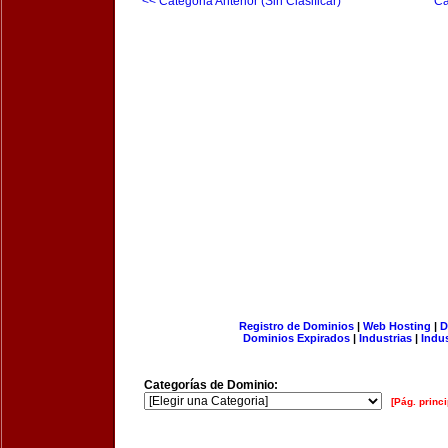
<< Categoria Anterior (Sin Clasificar)
Ca
Registro de Dominios
|
Web Hosting
|
D
Dominios Expirados
|
Industrias
|
Indu
Categorías de Dominio:
[Pág. princi