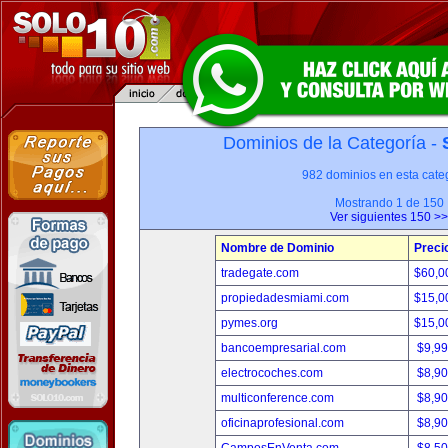
Dominios de la Categoría -
982 dominios en esta categ
Mostrando 1 de 150
Ver siguientes 150 >>
Nombre de Dominio
Preci
tradegate.com
$60,0
propiedadesmiami.com
$15,0
pymes.org
$15,0
bancoempresarial.com
$9,9
electrocoches.com
$8,9
multiconference.com
$8,9
oficinaprofesional.com
$8,9