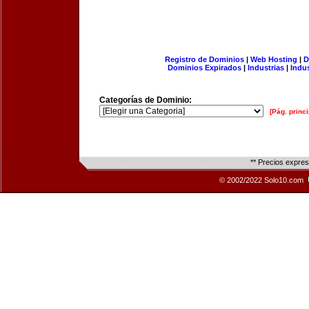
Registro de Dominios
|
Web Hosting
|
D
Dominios Expirados
|
Industrias
|
Indu
Categorías de Dominio:
[Pág. princi
** Precios expre
© 2002/2022 Solo10.com