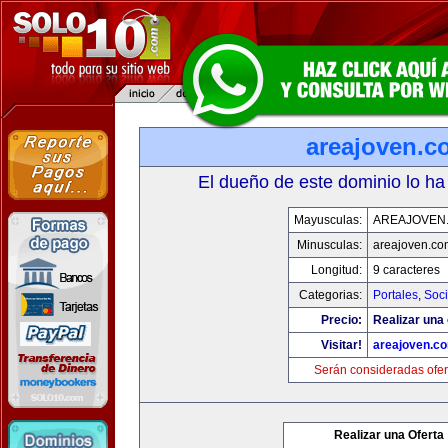
areajoven.c
El dueño de este dominio lo ha
Mayusculas:
AREAJOVEN
Minusculas:
areajoven.co
Longitud:
9 caracteres
Categorias:
Portales
,
Soc
Precio:
Realizar una 
Visitar!
areajoven.c
Serán consideradas ofer
Realizar una Oferta