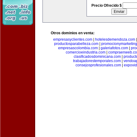
Precio Ofrecido $
Otros dominios en venta:
empresasyclientes.com
|
hotelesdemendoza.com
productosparabelleza.com
|
promocionymarketin
empresascolombia.com
|
galeriafotos.com
|
pro
comercioeindustria.com
|
compraenweb.c
clasificadosdominicana.com
|
product
trabajadorestemporales.com
|
vendoa
consejosprofesionales.com
|
expovi