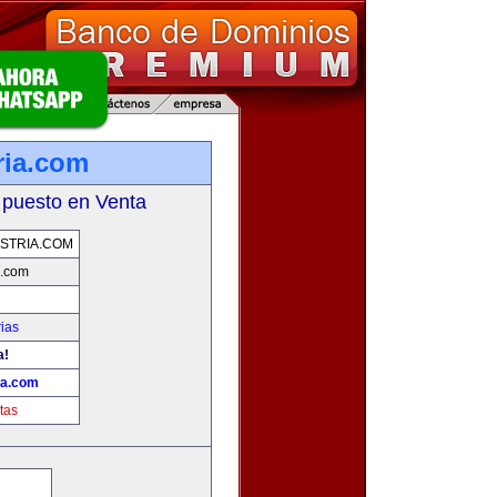
ria.com
 puesto en Venta
STRIA.COM
a.com
ias
a!
ia.com
tas