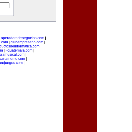
|
operadoradenegocios.com
|
g.com
|
clubempresario.com
|
ductosdeinformatica.com
|
om
|
i-guatemala.com
|
oramusical.com
|
partamento.com
|
deojuegos.com
|