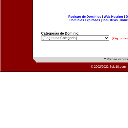
Registro de Dominios
|
Web Hosting
|
D
Dominios Expirados
|
Industrias
|
Indu
Categorías de Dominio:
[Pág. princi
** Precios expre
© 2002/2022 Solo10.com