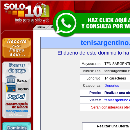
tenisargentin
El dueño de este dominio lo ha
Mayusculas:
TENISARGENT
Minusculas:
tenisargentino.
Longitud:
14 caracteres
Categorias:
Deportes
Precio:
Realizar una of
Visitar!
tenisargentino
Serán consideradas ofer
Realizar una Oferta