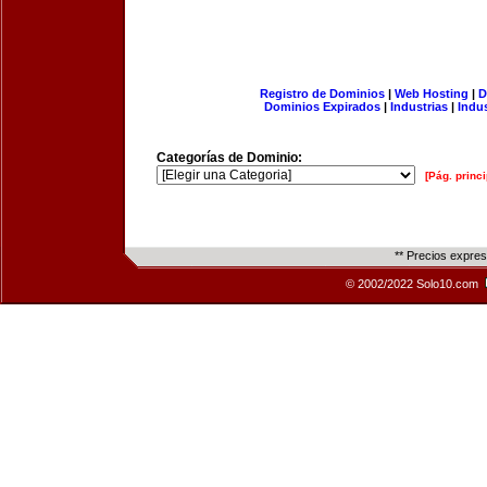
Registro de Dominios
|
Web Hosting
|
D
Dominios Expirados
|
Industrias
|
Indu
Categorías de Dominio:
[Pág. princi
** Precios expre
© 2002/2022 Solo10.com