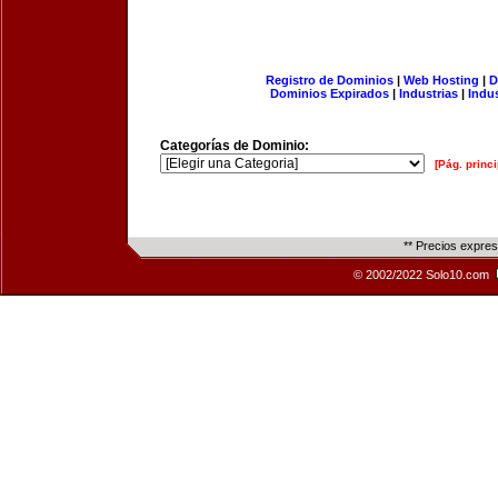
Registro de Dominios
|
Web Hosting
|
D
Dominios Expirados
|
Industrias
|
Indu
Categorías de Dominio:
[Pág. princi
** Precios expre
© 2002/2022 Solo10.com