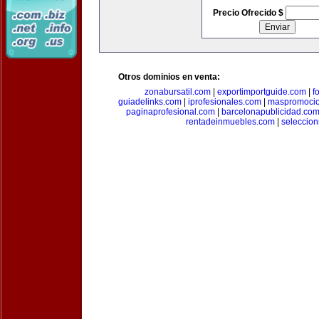
Precio Ofrecido $
Otros dominios en venta:
zonabursatil.com
|
exportimportguide.com
|
f
guiadelinks.com
|
iprofesionales.com
|
maspromoci
paginaprofesional.com
|
barcelonapublicidad.co
rentadeinmuebles.com
|
seleccio