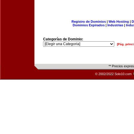
Registro de Dominios
|
Web Hosting
|
D
Dominios Expirados
|
Industrias
|
Indu
Categorías de Dominio:
[Pág. princi
** Precios expre
© 2002/2022 Solo10.com