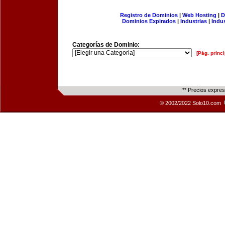
Registro de Dominios
|
Web Hosting
|
D
Dominios Expirados
|
Industrias
|
Indu
Categorías de Dominio:
[Pág. princi
** Precios expre
© 2002/2022 Solo10.com