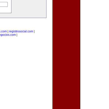
s.com
|
registrosocial.com
|
egocios.com
|