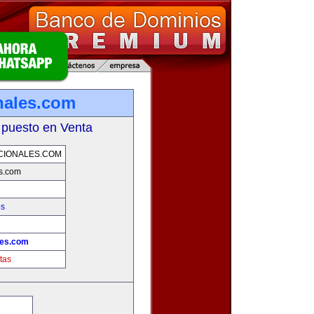
onales.com
 puesto en Venta
CIONALES.COM
es.com
os
les.com
tas